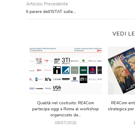
Articolo Precedente
Il parere dell’ISTAT sulle…
VEDI L
 in ALIS: partnership
L’immobiliare.com e DeepAgent:
R
il settore della logistica
partnership strategica per portare
e...
l’intelligenza artificiale nel settore
immobiliare
1/06/2026
15/12/2025