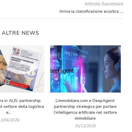
Articolo Successivo
Arriva la classificazione acustica ….
E ALTRE NEWS
e4com tra i relatori del SECONDO
Le Agenzie Limmobiliare.co
FORUM NAZIONALE
protagoniste di una nuova Cam
SULL’INDUSTRIA DEI SERVIZI
TV su SKY
IMMOBILIARI...
20/10/2025
06/11/2025