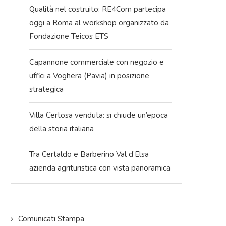
Qualità nel costruito: RE4Com partecipa
oggi a Roma al workshop organizzato da
Fondazione Teicos ETS
Capannone commerciale con negozio e
uffici a Voghera (Pavia) in posizione
strategica
Villa Certosa venduta: si chiude un’epoca
della storia italiana
Tra Certaldo e Barberino Val d’Elsa
azienda agrituristica con vista panoramica
m
Lancio del primo numero del Portfolio
Re4Com, il marchio 
pagna
Corporate Re4Com, il nuovo inserto
servizi Corporate c
della...
Famiglia
09/10/2025
05/09/2
Comunicati Stampa