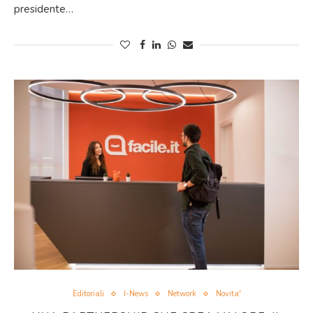
presidente…
Editoriali
I-News
Network
Novita'