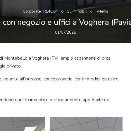
Corporate | RE4Com
Gli immobili
I-News
on negozio e uffici a Voghera (Pavia)
01/07/2026
i Montebello a Voghera (PV), ampio capannone di circa
gio privato.
, vendita all’ingrosso, concessionarie, centri medici, palestre
à, rendono questo immobile particolarmente appetibile ed