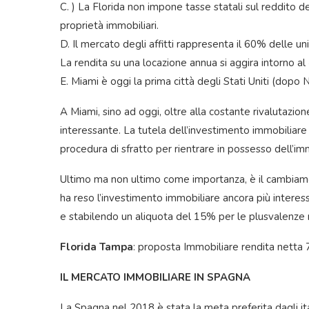
C. ) La Florida non impone tasse statali sul reddito 
proprietà immobiliari.
D. Il mercato degli affitti rappresenta il 60% delle u
La rendita su una locazione annua si aggira intorno al 
E. Miami è oggi la prima città degli Stati Uniti (dopo N
A Miami, sino ad oggi, oltre alla costante rivalutazio
interessante. La tutela dell’investimento immobiliare 
procedura di sfratto per rientrare in possesso dell’im
Ultimo ma non ultimo come importanza, è il cambiame
ha reso l’investimento immobiliare ancora più interes
e stabilendo un aliquota del 15% per le plusvalenze 
Florida Tampa
: proposta Immobiliare rendita netta
IL MERCATO IMMOBILIARE IN SPAGNA
La Spagna nel 2018 è stata la meta preferita dagli ita