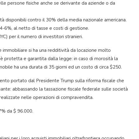
delle persone fisiche anche se derivante da aziende o da
nità disponibili contro il 30% della media nazionale americana.
4-6%, al netto di tasse e costi di gestione.
YC) per il numero di investitori stranieri.
ne immobiliare si ha una redditività da locazione molto
è protetta e garantita dalla legge: in caso di morosità la
mobile ha una durata di 35 giorni ed un costo di circa $250.
nto portato dal Presidente Trump sulla riforma fiscale che
sante: abbassando la tassazione fiscale federale sulle società
realizzate nelle operazioni di compravendita.
 7% da $ 96.000.
liani per i loro acquisti immobiliari oltrefrontiera occupando