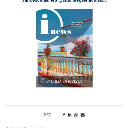
francescomainetti@studiolegalenicolais.it
SFOGLIA LA RIVISTA
0