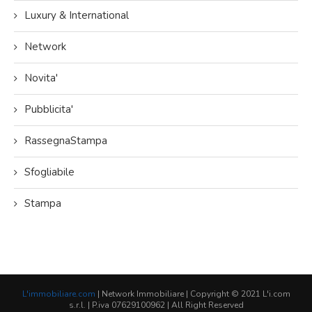
Luxury & International
Network
Novita'
Pubblicita'
RassegnaStampa
Sfogliabile
Stampa
L'immobiliare.com
| Network Immobiliare | Copyright © 2021 L'i.com
s.r.l. | P.iva 07629100962 | All Right Reserved