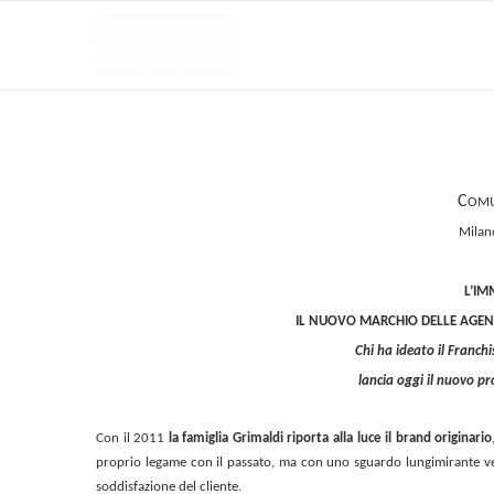
C
OMU
Milan
L’IM
IL NUOVO MARCHIO DELLE AGENZ
Chi ha ideato il Franchi
lancia oggi il nuovo p
Con il 2011
la famiglia Grimaldi riporta alla luce il brand originario
proprio legame con il passato, ma con uno sguardo lungimirante verso
soddisfazione del cliente.