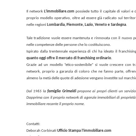
Il network
L’immobiliare.com
possiede tutto il capitale di valori e
proprio modello operativo, oltre ad essere già radicato sul territor
nelle regioni
Lombardia, Piemonte, Lazio, Veneto e Sardegna
.
Tale tradizione vuole essere mantenuta e rinnovata con il nuovo p
nelle competenze delle persone che lo costituiscono.
Ispirato dalla trentennale esperienza di chi ha ideato il franchisi
quanto oggi offre il mercato di franchising ordinario
.
Grazie ad un modello “etico-sostenibile” si vuole crescere con tr
network, proprio a garanzia di coloro che ne fanno parte, offren
almeno la metà delle quote di adesione vengano investite sul marchi
Dal 1965 la
famiglia Grimaldi
propone ai propri clienti un servizi
Dapprima con il proprio network di agenzie immobiliari di proprietà
immobiliare recante il proprio nome.
Contatti:
Deborah Corbinati
Ufficio Stampa l’immobiliare.com