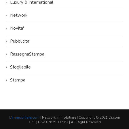
Luxury & International
Network
Novita'
Pubblicita'
RassegnaStampa
Sfogliabile
Stampa
L'immobiliare.com
| Network Immobiliare | Copyright © 2021 L'i.com
s.r.l. | P.iva 07629100962 | All Right Reserved