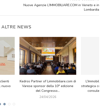
Nuove Agenzie L’IMMOBILIARE.COM in Veneto e in
Lombardia
E ALTRE NEWS
Una Partnership che crea valore: il
Sei nuove agenzie, ste
e e
mondo Facile.it incontra
10/04/202
L’Immobiliare.com
21/04/2026