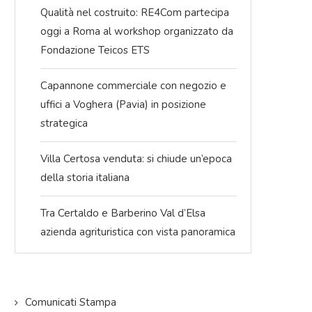
Qualità nel costruito: RE4Com partecipa
oggi a Roma al workshop organizzato da
Fondazione Teicos ETS
Capannone commerciale con negozio e
uffici a Voghera (Pavia) in posizione
strategica
Villa Certosa venduta: si chiude un’epoca
della storia italiana
Tra Certaldo e Barberino Val d’Elsa
azienda agrituristica con vista panoramica
ssa tradizione
Per il 2026 L’immobiliare.com punta
Affianca
all’apertura di nuove e selezionate
locazio
6
agenzie offrendo...
Limmobiliar
09/03/2026
Comunicati Stampa