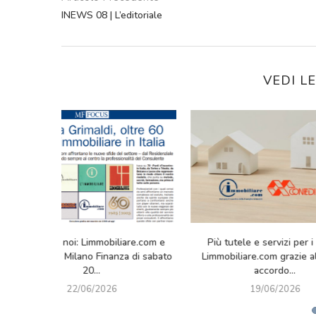
INEWS 08 | L’editoriale
VEDI L
s Partner of Limmobiliare.com di
L’Immobiliare.com in partnership
ese sponsor della 10° edizione
strategica con Hausme: innovazion
del Congresso...
consulenza al servizio delle...
24/04/2026
24/04/2026