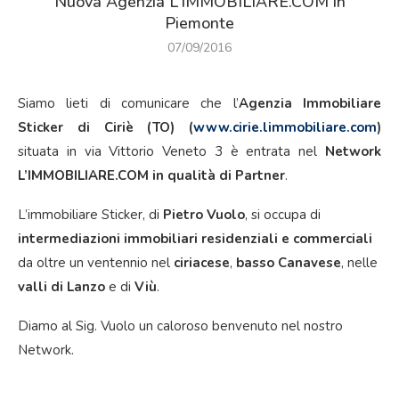
Nuova Agenzia L’IMMOBILIARE.COM in
Piemonte
07/09/2016
Siamo lieti di comunicare che l’
Agenzia Immobiliare
Sticker di Ciriè (TO) (
www.cirie.limmobiliare.com
)
situata in via Vittorio Veneto 3 è entrata nel
Network
L’IMMOBILIARE.COM in qualità di Partner
.
L’immobiliare Sticker, di
Pietro Vuolo
, si occupa di
intermediazioni immobiliari
residenziali e commerciali
da oltre un ventennio nel
ciriacese
,
basso Canavese
, nelle
valli di Lanzo
e di
Viù
.
Diamo al Sig. Vuolo un caloroso benvenuto nel nostro
Network.