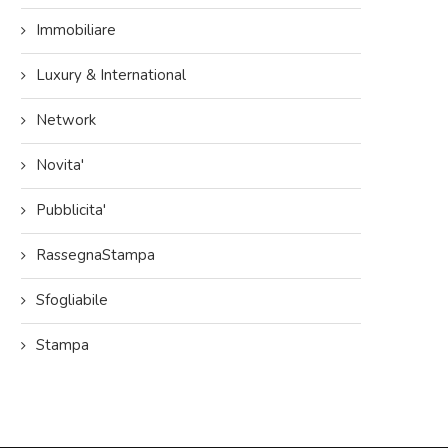
Immobiliare
Luxury & International
25: un anno di in-formazione,
Presentate tutte le novità 2026 a
Network
ione e crescita condivisa
LICOM DAY di Roma, l’appuntamento
di...
22/12/2025
Novita'
09/12/2025
Pubblicita'
RassegnaStampa
Sfogliabile
Stampa