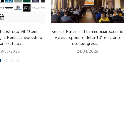
ne 2026: grande
Milano-Cortina 2026: un successo
I.LAB 20
prima giornata di
che lascia il segno (anche sul
vis
appuntamento...
mattone)
2026
23/02/2026