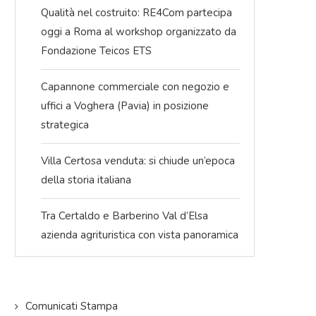
Qualità nel costruito: RE4Com partecipa
oggi a Roma al workshop organizzato da
Fondazione Teicos ETS
Capannone commerciale con negozio e
uffici a Voghera (Pavia) in posizione
strategica
Villa Certosa venduta: si chiude un’epoca
della storia italiana
Tra Certaldo e Barberino Val d’Elsa
azienda agrituristica con vista panoramica
uccesso
I.LAB 2025: un anno di in-formazione,
Presentate tut
he sul
visione e crescita condivisa
LICOM DAY di R
22/12/2025
Comunicati Stampa
09/