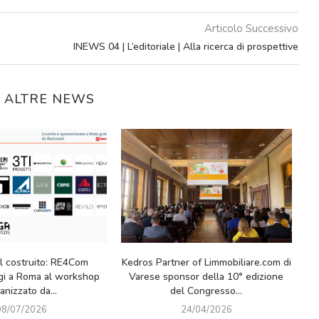
Articolo Successivo
INEWS 04 | L’editoriale | Alla ricerca di prospettive
E ALTRE NEWS
I.LAB In-Formazione 2026: grande
Milano-Cortina 2026: un s
partecipazione alla prima giornata di
che lascia il segno (anc
Milano. Prossimo appuntamento...
mattone)
06/03/2026
23/02/2026