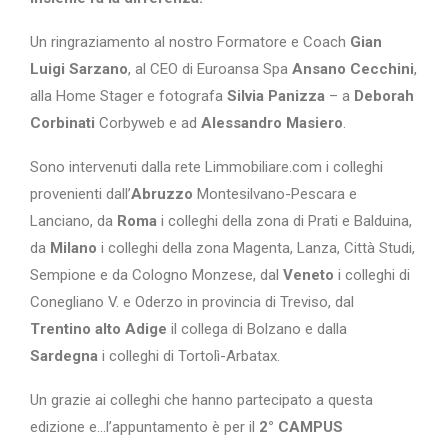
Un ringraziamento al nostro Formatore e Coach
Gian
Luigi Sarzano
, al CEO di Euroansa Spa
Ansano Cecchini
,
alla Home Stager e fotografa
Silvia Panizza
– a
Deborah
Corbinati
Corbyweb e ad
Alessandro Masiero
.
Sono intervenuti dalla rete Limmobiliare.com i colleghi
provenienti dall’
Abruzzo
Montesilvano-Pescara e
Lanciano, da
Roma
i colleghi della zona di Prati e Balduina,
da
Milano
i colleghi della zona Magenta, Lanza, Città Studi,
Sempione e da
Cologno Monzese
, dal
Veneto
i colleghi di
Conegliano V. e Oderzo in provincia di Treviso, dal
Trentino alto Adige
il collega di Bolzano e dalla
Sardegna
i colleghi di Tortolì-Arbatax.
Un grazie ai colleghi che hanno partecipato a questa
edizione e…l’appuntamento è per il
2° CAMPUS