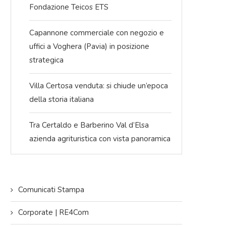
Fondazione Teicos ETS
Capannone commerciale con negozio e
uffici a Voghera (Pavia) in posizione
strategica
Villa Certosa venduta: si chiude un’epoca
della storia italiana
Tra Certaldo e Barberino Val d’Elsa
azienda agrituristica con vista panoramica
Presentate tutte le novità 2026 a
Re4Com ha partecipato al Sec
ICOM DAY di Roma, l’appuntamento
Forum Servizi Immobiliari di Sc
Comunicati Stampa
di...
Immobiliari [video-intervista
09/12/2025
27/11/2025
Corporate | RE4Com