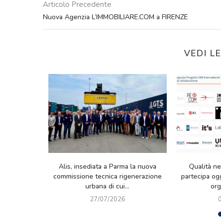
Articolo Precedente
Nuova Agenzia L’IMMOBILIARE.COM a FIRENZE
VEDI L
iliare.com di
I.LAB In-Formazione 2026: grande
Milano-Cort
0° edizione
partecipazione alla prima giornata di
che lasci
..
Milano. Prossimo appuntamento...
06/03/2026