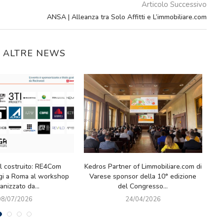
Articolo Successivo
ANSA | Alleanza tra Solo Affitti e L’immobiliare.com
E ALTRE NEWS
ina 2026: un successo
I.LAB 2025: un anno di in-formazione,
a il segno (anche sul
visione e crescita condivisa
L
mattone)
22/12/2025
23/02/2026