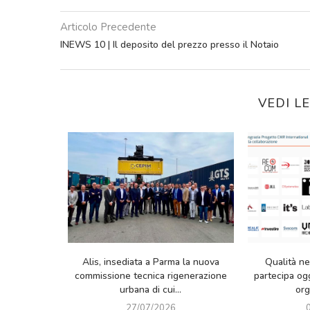
Articolo Precedente
INEWS 10 | Il deposito del prezzo presso il Notaio
VEDI L
om
Kedros Partner of Limmobiliare.com di
I.LAB In-Formazio
kshop
Varese sponsor della 10° edizione
partecipazione alla 
del Congresso...
Milano. Prossimo 
24/04/2026
06/03/