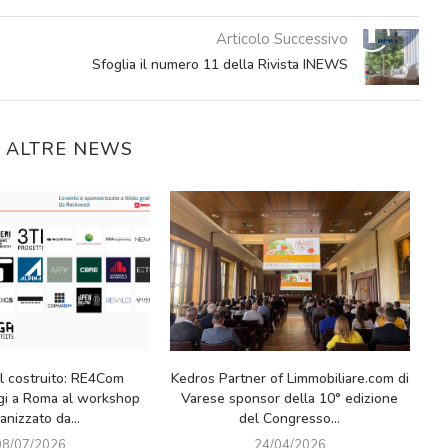
Articolo Successivo
Sfoglia il numero 11 della Rivista INEWS
E ALTRE NEWS
ne 2026: grande
Milano-Cortina 2026: un successo
I.LAB 20
prima giornata di
che lascia il segno (anche sul
vis
appuntamento...
mattone)
2026
23/02/2026