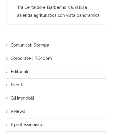
Tra Certaldo e Barberino Val d’Elsa
azienda agrituristica con vista panoramica
Comunicati Stampa
Corporate | RE4Com
Editoriali
Eventi
Gli immobili
I-News
25: un anno di in-formazione,
Presentate tutte le novità 2026 a
ione e crescita condivisa
LICOM DAY di Roma, l’appuntamento
di...
Il professionista
22/12/2025
09/12/2025