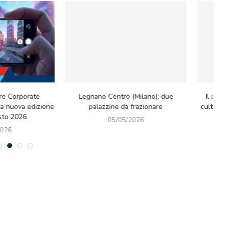
l paradosso green: riflessioni tra
Mercato immobiliare luxury: Ker
ltura, idee e nuove sfide europee
cede il Prestigioso Immobile in 
Montenapoleone 8...
01/05/2026
27/04/2026