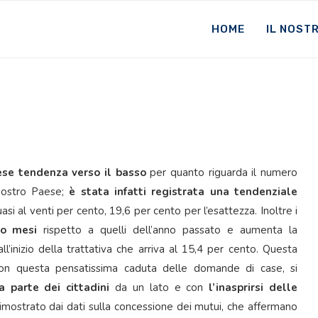
HOME
IL NOST
ese tendenza verso il basso
per quanto riguarda il numero
nostro Paese;
è stata infatti registrata una tendenziale
asi al venti per cento, 19,6 per cento per l’esattezza. Inoltre i
to mesi
rispetto a quelli dell’anno passato e aumenta la
l’inizio della trattativa che arriva al 15,4 per cento. Questa
, con questa pensatissima caduta delle domande di case, si
a parte dei cittadini
da un lato e con
l’inasprirsi delle
mostrato dai dati sulla concessione dei mutui, che affermano