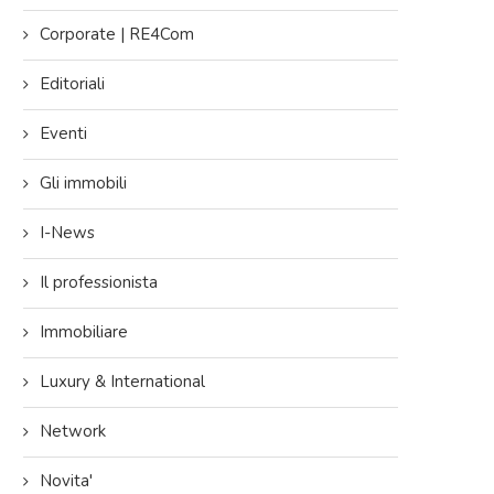
Corporate | RE4Com
Editoriali
Eventi
Gli immobili
I-News
Il professionista
Immobiliare
ring
Kedros Partner of Limmobiliare.com di
Verona pubblicato i
Luxury & International
 Via
Varese sponsor della 10° edizione
Immobiliare” a cura 
del Congresso...
dei marc
Network
24/04/2026
16/04/
Novita'