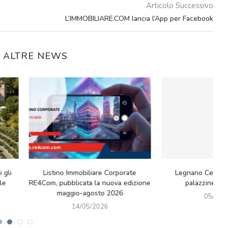
Articolo Successivo
L’IMMOBILIARE.COM lancia l’App per Facebook
E ALTRE NEWS
Il paradosso green: riflessioni tra
Mercato immobiliare luxury: Ke
ultura, idee e nuove sfide europee
cede il Prestigioso Immobile in
Montenapoleone 8...
01/05/2026
27/04/2026