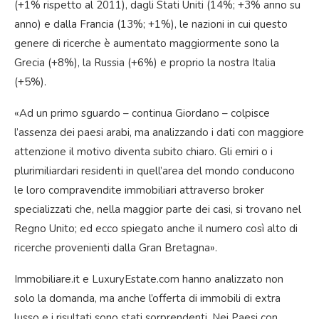
(+1% rispetto al 2011), dagli Stati Uniti (14%; +3% anno su
anno) e dalla Francia (13%; +1%), le nazioni in cui questo
genere di ricerche è aumentato maggiormente sono la
Grecia (+8%), la Russia (+6%) e proprio la nostra Italia
(+5%).
«Ad un primo sguardo – continua Giordano – colpisce
l’assenza dei paesi arabi, ma analizzando i dati con maggiore
attenzione il motivo diventa subito chiaro. Gli emiri o i
plurimiliardari residenti in quell’area del mondo conducono
le loro compravendite immobiliari attraverso broker
specializzati che, nella maggior parte dei casi, si trovano nel
Regno Unito; ed ecco spiegato anche il numero così alto di
ricerche provenienti dalla Gran Bretagna».
Immobiliare.it e LuxuryEstate.com hanno analizzato non
solo la domanda, ma anche l’offerta di immobili di extra
lusso e i risultati sono stati sorprendenti. Nei Paesi con