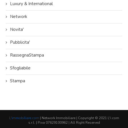
Luxury & International
Network
Novita'
Pubblicita'
RassegnaStampa
Sfogliabile
Stampa
L'immobiliare.com
| Network Immobiliare | Copyright © 2021 L'i.com
s.r.l. | P.iva 07629100962 | All Right Reserved