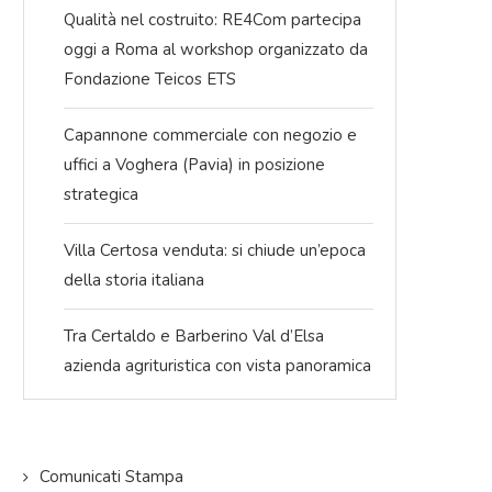
Qualità nel costruito: RE4Com partecipa
oggi a Roma al workshop organizzato da
Fondazione Teicos ETS
Capannone commerciale con negozio e
uffici a Voghera (Pavia) in posizione
strategica
Villa Certosa venduta: si chiude un’epoca
della storia italiana
ione
Per il 2026 L’immobiliare.com punta
Affiancare compra
Tra Certaldo e Barberino Val d’Elsa
all’apertura di nuove e selezionate
locazione: perch
agenzie offrendo...
Limmobiliare.com a So
azienda agrituristica con vista panoramica
scelta..
09/03/2026
12/02/2
Comunicati Stampa