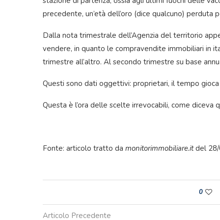
stazione di partenza, ossia agli ultimi fuochi delle v
precedente, un’età dell’oro (dice qualcuno) perduta 
Dalla nota trimestrale dell’Agenzia del territorio ap
vendere, in quanto le compravendite immobiliari in it
trimestre all’altro. Al secondo trimestre su base ann
Questi sono dati oggettivi: proprietari, il tempo gioca 
Questa è l’ora delle scelte irrevocabili, come diceva q
Fonte: articolo tratto da
monitorimmobiliare.it
del 28
0
Articolo Precedente