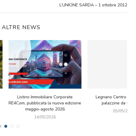
L’UNIONE SARDA – 1 ottobre 2012
E ALTRE NEWS
Il paradosso green: riflessioni tra
Mercato immobiliare luxur
cultura, idee e nuove sfide europee
cede il Prestigioso Immobi
Montenapoleone 8.
01/05/2026
27/04/2026