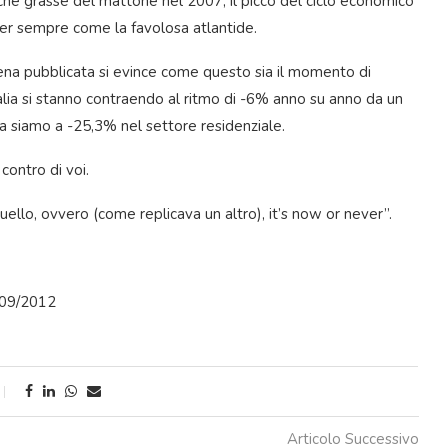
acche grasse del mattone nel 2007, il picco del ciclo economico
per sempre come la favolosa atlantide.
pena pubblicata si evince come questo sia il momento di
alia si stanno contraendo al ritmo di -6% anno su anno da un
ua siamo a -25,3% nel settore residenziale.
contro di voi.
uello, ovvero (come replicava un altro), it’s now or never”.
/09/2012
Articolo Successivo