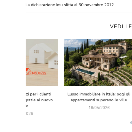
La dichiarazione Imu slitta al 30 novembre 2012
VEDI L
ino Immobiliare Corporate
Legnano Centro (Milano): due
pubblicata la nuova edizione
palazzine da frazionare
maggio-agosto 2026
05/05/2026
14/05/2026