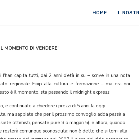
HOME
IL NOST
’ IL MOMENTO DI VENDERE”
han capita tutti, dai 2 anni d’età in su – scrive in una nota
gato regionale Fiaip alla cultura e formazione – ma ora noi
uesto è il momento, sta passando il midnight express.
, e continuate a chiedere i prezzi di 5 anni fa oggi
lta, ma sappiate che per il prossimo convoglio adda passà a
 siete ottimisti, pensate pure 8 o magari 5). e allora, quando
ne resterà comunque sconosciuta: non è detto che si torni alla