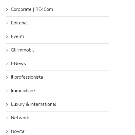
Corporate | RE4Com
Editoriali
Eventi
Gli immobili
I-News
Il professionista
Immobiliare
y: Kering
Kedros Partner of Limmobiliare.com di
Verona pubblica
le in Via
Varese sponsor della 10° edizione
Immobiliare” a c
Luxury & International
..
del Congresso...
dei
24/04/2026
16
Network
Novita'