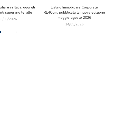
Il paradosso green: riflessioni tra
Mercato immobiliare lux
cultura, idee e nuove sfide europee
cede il Prestigioso Immo
Montenapoleone 
01/05/2026
27/04/2026