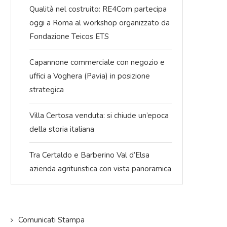
Qualità nel costruito: RE4Com partecipa
oggi a Roma al workshop organizzato da
Fondazione Teicos ETS
Capannone commerciale con negozio e
uffici a Voghera (Pavia) in posizione
strategica
Villa Certosa venduta: si chiude un’epoca
della storia italiana
 2025
L’immobiliare.com: 60 Anni di
Da Trieste a 
Eccellenza nel Real Estate Italiano
c
Tra Certaldo e Barberino Val d’Elsa
10/06/2025
azienda agrituristica con vista panoramica
Comunicati Stampa