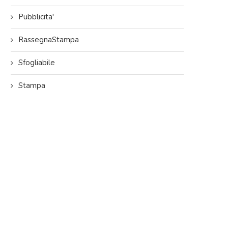
Pubblicita'
RassegnaStampa
Sfogliabile
Stampa
L’immobiliare.com: 60 Anni di
Da Trieste a Lecce alla ricerc
Eccellenza nel Real Estate Italiano
casa ideale!
10/06/2025
14/05/2025