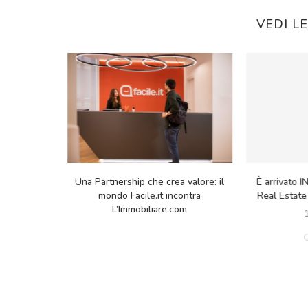
VEDI L
ea valore: il
È arrivato INEWS 23: il Corporate
Cosa chiedo
incontra
Real Estate al centro del nuovo...
casa? Il
.com
16/04/2026
6