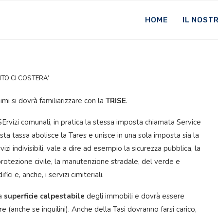
HOME
IL NOST
NTO CI COSTERA’
nimi si dovrà familiarizzare con la
TRISE
.
 SErvizi comunali, in pratica la stessa imposta chiamata Service
esta tassa abolisce la Tares e unisce in una sola imposta sia la
ervizi indivisibili, vale a dire ad esempio la sicurezza pubblica, la
i protezione civile, la manutenzione stradale, del verde e
ici e, anche, i servizi cimiteriali.
la
superficie calpestabile
degli immobili e dovrà essere
e (anche se inquilini). Anche della Tasi dovranno farsi carico,