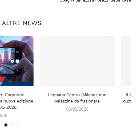
Spagna dimezzati i prezzi delle case
E ALTRE NEWS
l paradosso green: riflessioni tra
Mercato immobiliare luxury: Ker
ltura, idee e nuove sfide europee
cede il Prestigioso Immobile in 
Montenapoleone 8...
01/05/2026
27/04/2026