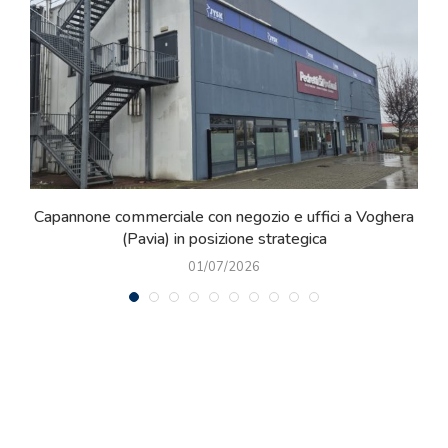
 con negozio e uffici a Voghera
Tra Certaldo e Barberino Val 
 posizione strategica
con vista 
01/07/2026
23/06